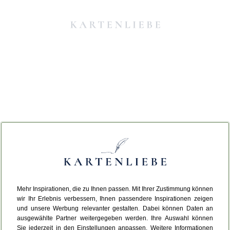
Mehr Inspirationen, die zu Ihnen passen. Mit Ihrer Zustimmung können
Da ist etwas schiefgelaufen.
wir Ihr Erlebnis verbessern, Ihnen passendere Inspirationen zeigen
und unsere Werbung relevanter gestalten. Dabei können Daten an
ausgewählte Partner weitergegeben werden. Ihre Auswahl können
Leider ist ein technischer Fehler aufgetreten.
Sie jederzeit in den Einstellungen anpassen. Weitere Informationen