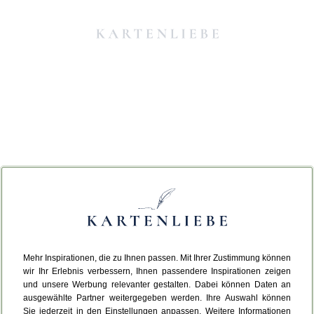
Mehr Inspirationen, die zu Ihnen passen. Mit Ihrer Zustimmung können
Da ist etwas schiefgelaufen.
wir Ihr Erlebnis verbessern, Ihnen passendere Inspirationen zeigen
und unsere Werbung relevanter gestalten. Dabei können Daten an
ausgewählte Partner weitergegeben werden. Ihre Auswahl können
Leider ist ein technischer Fehler aufgetreten.
Sie jederzeit in den Einstellungen anpassen. Weitere Informationen