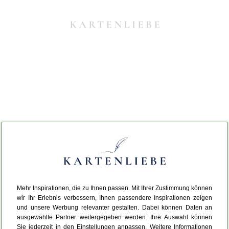
Mehr Inspirationen, die zu Ihnen passen. Mit Ihrer Zustimmung können
Da ist etwas schiefgelaufen.
wir Ihr Erlebnis verbessern, Ihnen passendere Inspirationen zeigen
und unsere Werbung relevanter gestalten. Dabei können Daten an
ausgewählte Partner weitergegeben werden. Ihre Auswahl können
Leider ist ein technischer Fehler aufgetreten.
Sie jederzeit in den Einstellungen anpassen. Weitere Informationen