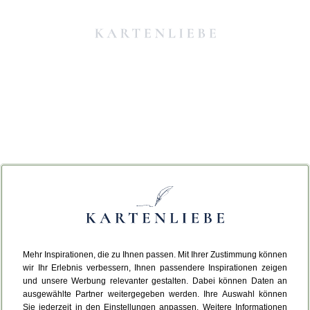
Mehr Inspirationen, die zu Ihnen passen. Mit Ihrer Zustimmung können
Da ist etwas schiefgelaufen.
wir Ihr Erlebnis verbessern, Ihnen passendere Inspirationen zeigen
und unsere Werbung relevanter gestalten. Dabei können Daten an
ausgewählte Partner weitergegeben werden. Ihre Auswahl können
Leider ist ein technischer Fehler aufgetreten.
Sie jederzeit in den Einstellungen anpassen. Weitere Informationen